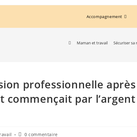
Accompagnement
>
Maman et travail
>
Sécuriser sa 
sion professionnelle après
out commençait par l’argent
ravail
0 commentaire