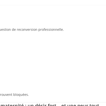
question de reconversion professionnelle.
trouvent bloquées.
maternité : un désir fort… et une peur tout