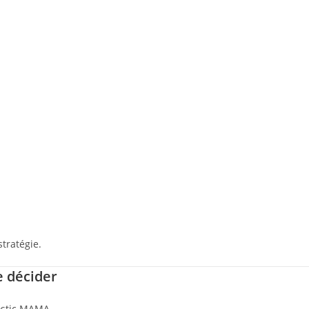
tratégie.
e décider
ostic MAMA.