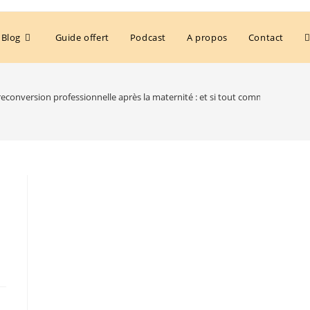
Blog
Guide offert
Podcast
A propos
Contact
reconversion professionnelle après la maternité : et si tout commençait par l