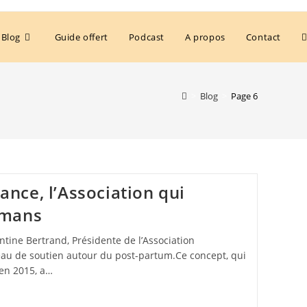
Blog
Guide offert
Podcast
A propos
Contact
>
Blog
>
Page 6
nce, l’Association qui
amans
ntine Bertrand, Présidente de l’Association
u de soutien autour du post-partum.Ce concept, qui
 en 2015, a…