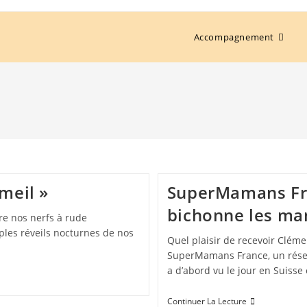
Accompagnement
meil »
SuperMamans Fra
bichonne les m
re nos nerfs à rude
ples réveils nocturnes de nos
Quel plaisir de recevoir Cléme
SuperMamans France, un résea
a d’abord vu le jour en Suisse
Continuer La Lecture